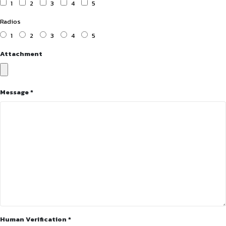
1
2
3
4
5
Radios
1
2
3
4
5
Attachment
Message *
Human Verification *