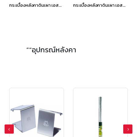
กระเบื้องหลังคาดินเผา เอสซีจี รุ่นเทอราคอตตา โรมัน สีแซนด์สโตน
กระเบื้องหลังคาดินเผา เอสซีจี รุ่นเทอราคอตตา โรมัน สีแซนด์สโตน
”“อุปกรณ์หลังคา