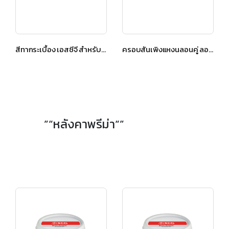
สีทากระเบื้อง เอสซีจี สำหรับหลังคาลอนคู่ สีน้ำทะเล
ครอบสันเพิงแหงนลอนคู่ ลอนคู่ ไฮบริด สีซีเมนต์
”“หลังคาพรีม่า“”