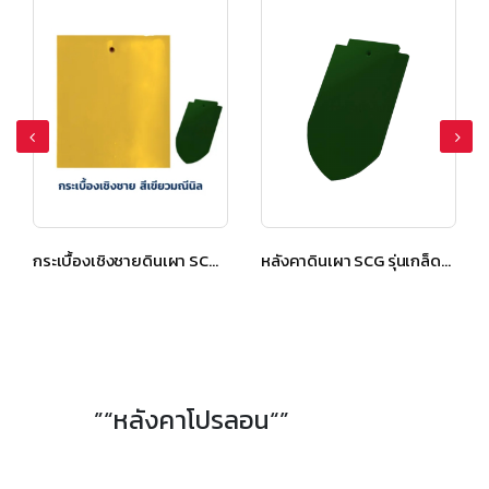
หลังคาดินเผา SCG รุ่นเกล็ดปลา แผ่นยาว สีเขียวมณีนิล
กระเบื้องเชิงชายดินเผา SCG รุ่นเกล็ดปลา
”“หลังคาโปรลอน“”