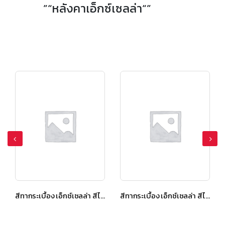
”“หลังคาเอ็กซ์เซลล่า“”
สีทากระเบื้อง เอ็กซ์เซลล่า สีไดมอนด์ เกรย์
สีทากระเบื้อง เอ็กซ์เซลล่า สีเรดแซปไฟร์