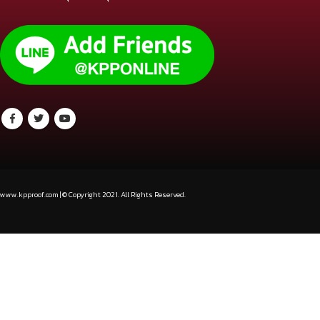
www.kpproof.com | © Copyright 2021. All Rights Reserved.