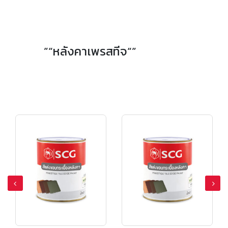
”“หลังคาเพรสทีจ“”