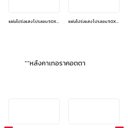
แผ่นโปร่งแสง โปรลอน 50X150 ซม. สีใส
แผ่นโปร่งแสง โปรลอน 50X150 ซม. สีใส
”“หลังคาเทอราคอตตา