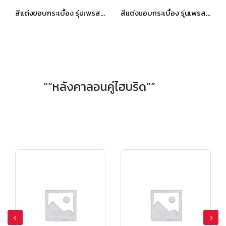
สีแต่งขอบกระเบื้อง รุ่นเพรสทีจ โกลเด้น บราวน์
สีแต่งขอบกระเบื้อง รุ่นเพรสทีจ เอ็กชิลด์ ไอวอรี่ เกรย์
”“หลังคาลอนคู่ไฮบริด“”