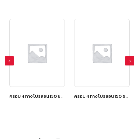
ครอบ 4 ทาง โปรลอน 150 ซม. สีเปลือกมังคุด
ครอบ 4 ทาง โปรลอน 150 ซม. สีเปลือกมังคุด