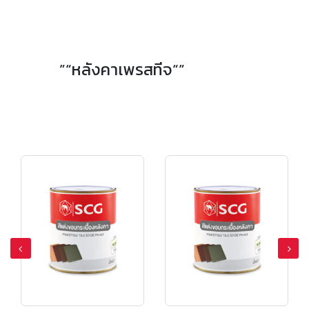
”“หลังคาเพรสทีจ“”