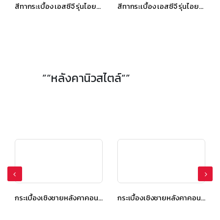
สีทากระเบื้อง เอสซีจี รุ่นไอยร่าทิมเบอร์ สีโกลเด้น ทีค
สีทากระเบื้อง เอสซีจี รุ่นไอยร่าทิมเบอร์ สีเฮเซลบราวน์
”“หลังคานิวสไตล์“”
กระเบื้องเชิงชายหลังคาคอนกรีต เอสซีจี รุ่น นิวสไตล์ Diamond Cut สีเกรย์ซเลท
กระเบื้องเชิงชายหลังคาคอนกรีต เอสซีจี รุ่น นิวสไตล์ Diamond Cut สีเกรย์ซเลท