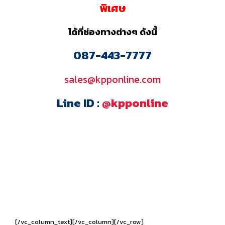
พิเศษ
ได้ที่ช่องทางต่างๆ ดังนี้
087-443-7777
sales@kpponline.com
Line ID :
@kpponline
[/vc_column_text][/vc_column][/vc_row]