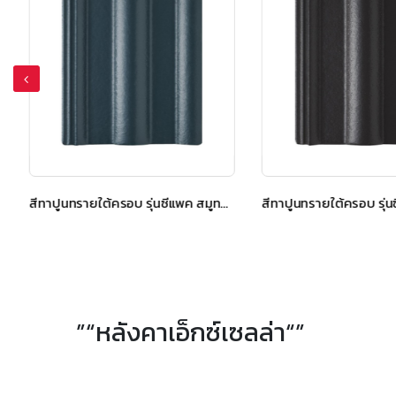
สีทาปูนทรายใต้ครอบ รุ่นซีแพค สมูทคูล สีอควา บลู
”“หลังคาเอ็กซ์เซลล่า“”