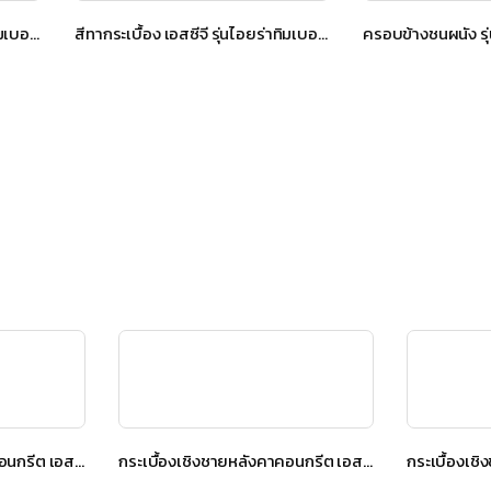
สีทากระเบื้อง เอสซีจี รุ่นไอยร่าทิมเบอร์ สีวอลนัท บราวน์
ครอบข้างชนผนัง รุ่นไอยร่า ทิมเบอร์ สีโกลเด้น ทีค
กระเบื้องเชิงชายหลังคาคอนกรีต เอสซีจี รุ่น นิวสไตล์ Diamond Cut สีเกรย์ซเลท
กระเบื้องเชิงชายหลังคาคอนกรีต เอสซีจี รุ่น นิวสไตล์ Diamond Cut สีดาร์คบราวน์