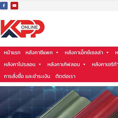
หน้าแรก
หลังคาซีแพค
หลังคาเอ็กซ์เซลล่า
ห
หลังคาโปรลอน
หลังคาเคิฟลอน
หลังคาเซริก้
การสั่งซื้อ และชำระเงิน
ติดต่อเรา