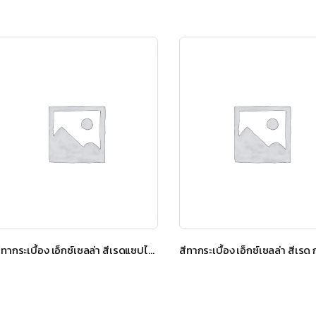
สีทากระเบื้อง เอ็กซ์เซลล่า สีเรดแซปไฟร์
สีทากระเบื้อง เอ็กซ์เซลล่า สีเรด การ์เนต