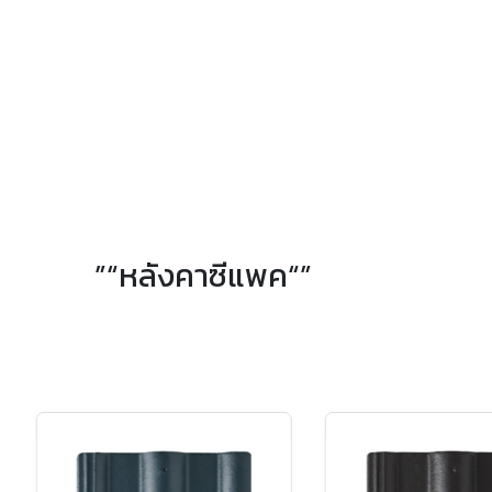
”“หลังคาซีแพค“”