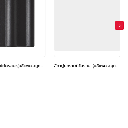
สีทาปูนทรายใต้ครอบ รุ่นซีแพค สมูทคูล สีคูลเกรย์
สีทาปูนทรายใต้ครอบ รุ่นซีแพค สมูทคูล สีคลาสสิค บลู