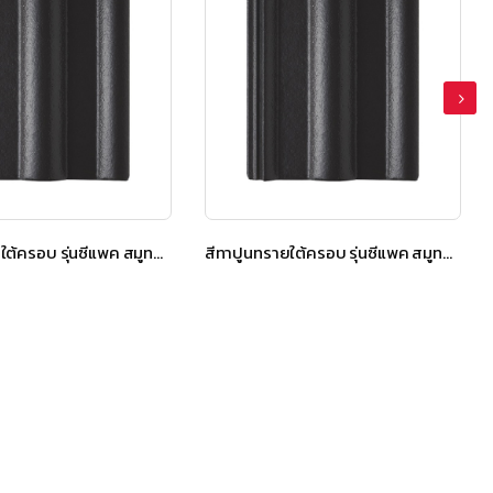
สีทาปูนทรายใต้ครอบ รุ่นซีแพค สมูทคูล สีคูลเกรย์
สีทาปูนทรายใต้ครอบ รุ่นซีแพค สมูทคูล สีคูลเกรย์