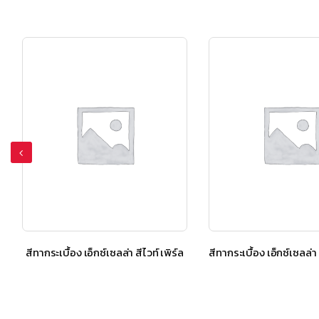
สีทากระเบื้อง เอ็กซ์เซลล่า สีไวท์ เพิร์ล