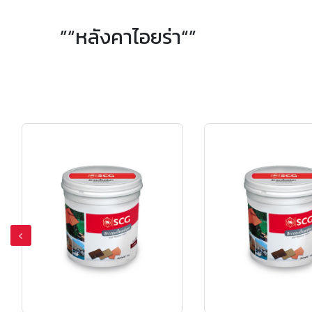
”“หลังคาไอยร่า“”