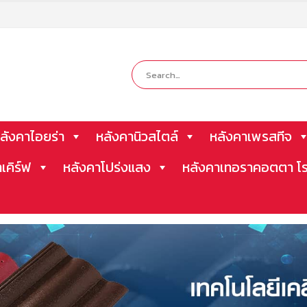
ลังคาไอยร่า
หลังคานิวสไตล์
หลังคาเพรสทีจ
าเคิร์ฟ
หลังคาโปร่งแสง
หลังคาเทอราคอตตา โร