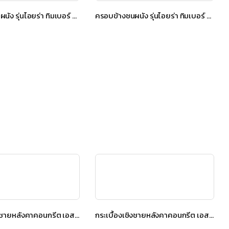
ครอบข้างชนผนัง รุ่นไอยร่า ทิมเบอร์ สีโกลเด้น ทีค
ครอบข้างชนผนัง รุ่นไอยร่า ทิมเบอร์ สีเฮเซล บราวน์
กระเบื้องเชิงชายหลังคาคอนกรีต เอสซีจี รุ่น นิวสไตล์ Diamond Cut สีดาร์คบราวน์
กระเบื้องเชิงชายหลังคาคอนกรีต เอสซีจี รุ่น นิวสไตล์ Diamond Cut สีดาร์คบราวน์