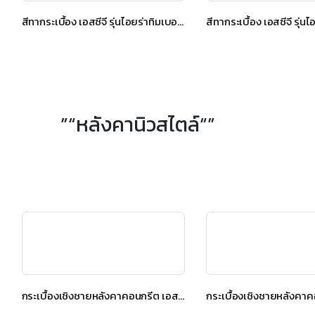
สีทากระเบื้อง เอสซีจี รุ่นไอยร่าทิมเบอร์ สีโกลเด้น ทีค
”“หลังคานิวสไตล์“”
กระเบื้องเชิงชายหลังคาคอนกรีต เอสซีจี รุ่น นิวสไตล์ Diamond Cut สีเกรย์ซเลท