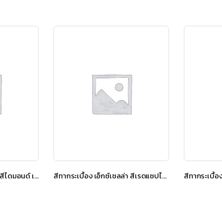
สีทากระเบื้อง เอ็กซ์เซลล่า สีไดมอนด์ เกรย์
สีทากระเบื้อง เอ็กซ์เซลล่า สีเรดแซปไฟร์