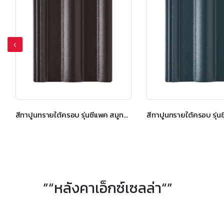
สีทาปูนทรายใต้ครอบ รุ่นซีแพค สมูทคูล สีแกรนิต บราวน์
”“หลังคาเอ็กซ์เซลล่า“”