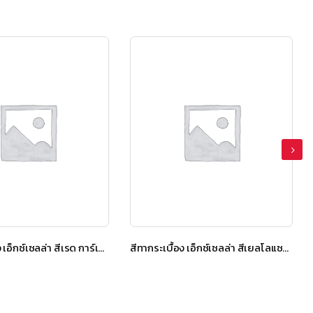
สีทากระเบื้อง เอ็กซ์เซลล่า สีเรด การ์เนต
สีทากระเบื้อง เอ็กซ์เซลล่า สีเยลโลแซปไฟร์