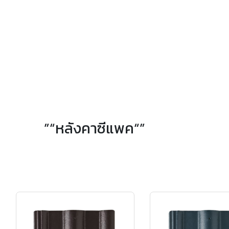
”“หลังคาซีแพค“”