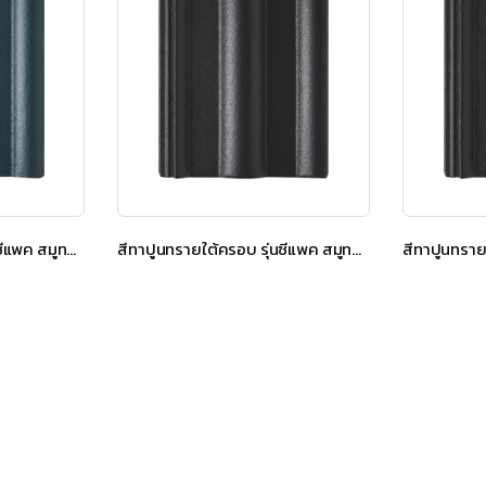
สีทาปูนทรายใต้ครอบ รุ่นซีแพค สมูทคูล สีอควา บลู
สีทาปูนทรายใต้ครอบ รุ่นซีแพค สมูทคูล สีชาโดว์ เกรย์