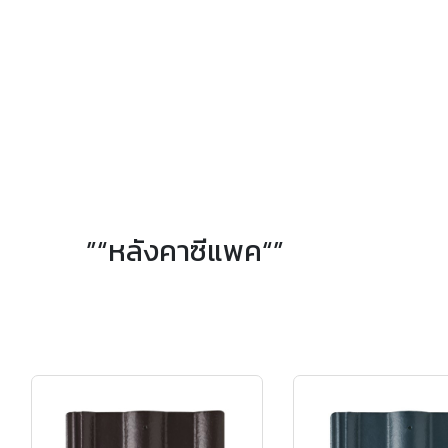
”“หลังคาซีแพค“”