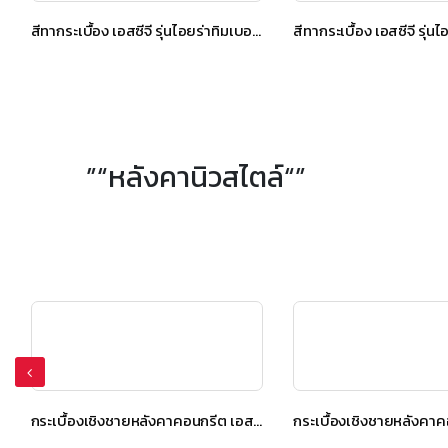
สีทากระเบื้อง เอสซีจี รุ่นไอยร่าทิมเบอร์ สีโกลเด้น ทีค
”“หลังคานิวสไตล์“”
กระเบื้องเชิงชายหลังคาคอนกรีต เอสซีจี รุ่น นิวสไตล์ Diamond Cut สีเกรย์ซเลท