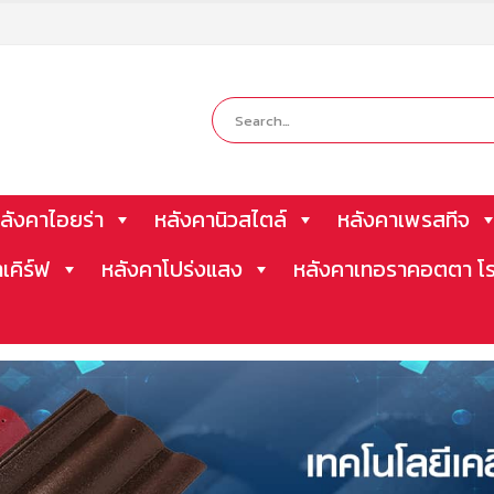
ลังคาไอยร่า
หลังคานิวสไตล์
หลังคาเพรสทีจ
าเคิร์ฟ
หลังคาโปร่งแสง
หลังคาเทอราคอตตา โร