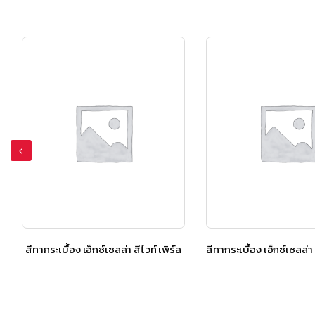
สีทากระเบื้อง เอ็กซ์เซลล่า สีไวท์ เพิร์ล