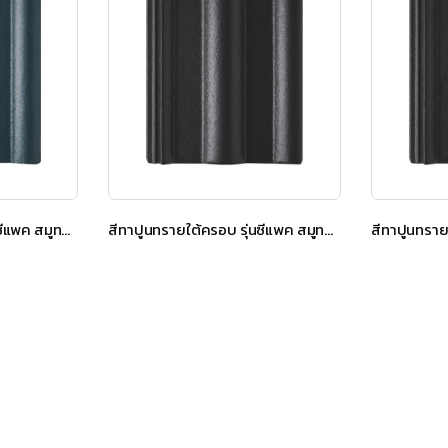
สีทาปูนทรายใต้ครอบ รุ่นซีแพค สมูทคูล สีอควา บลู
สีทาปูนทรายใต้ครอบ รุ่นซีแพค สมูทคูล สีชาโดว์ เกรย์