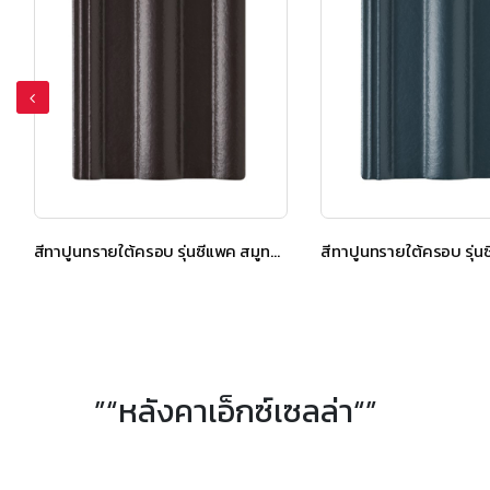
สีทาปูนทรายใต้ครอบ รุ่นซีแพค สมูทคูล สีแกรนิต บราวน์
”“หลังคาเอ็กซ์เซลล่า“”