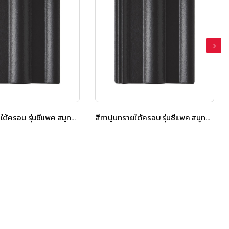
สีทาปูนทรายใต้ครอบ รุ่นซีแพค สมูทคูล สีคูลเกรย์
สีทาปูนทรายใต้ครอบ รุ่นซีแพค สมูทคูล สีคูลเกรย์