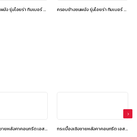
ครอบข้างชนผนัง รุ่นไอยร่า ทิมเบอร์ สีโกลเด้น ทีค
ครอบข้างชนผนัง รุ่นไอยร่า ทิมเบอร์ สีเฮเซล บราวน์
กระเบื้องเชิงชายหลังคาคอนกรีต เอสซีจี รุ่น นิวสไตล์ Diamond Cut สีดาร์คบราวน์
กระเบื้องเชิงชายหลังคาคอนกรีต เอสซีจี รุ่น นิวสไตล์ Diamond Cut สีดาร์คบราวน์