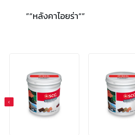
”“หลังคาไอยร่า“”