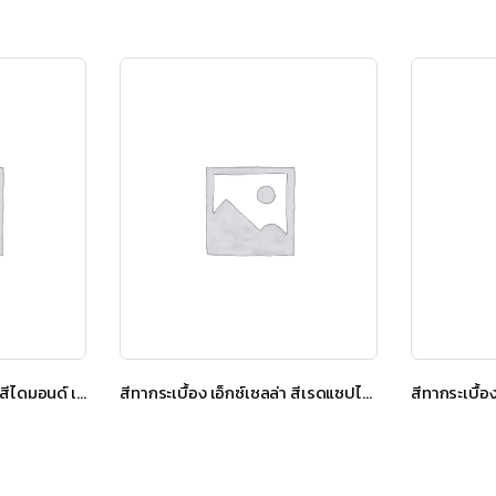
สีทากระเบื้อง เอ็กซ์เซลล่า สีไดมอนด์ เกรย์
สีทากระเบื้อง เอ็กซ์เซลล่า สีเรดแซปไฟร์