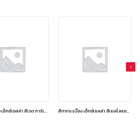
สีทากระเบื้อง เอ็กซ์เซลล่า สีเรด การ์เนต
สีทากระเบื้อง เอ็กซ์เซลล่า สีเยลโลแซปไฟร์