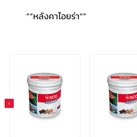
”“หลังคาไอยร่า“”