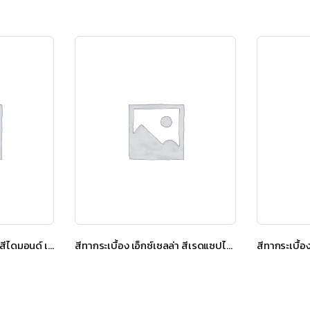
สีทากระเบื้อง เอ็กซ์เซลล่า สีไดมอนด์ เกรย์
สีทากระเบื้อง เอ็กซ์เซลล่า สีเรดแซปไฟร์