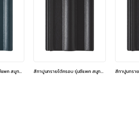
สีทาปูนทรายใต้ครอบ รุ่นซีแพค สมูทคูล สีชาโดว์ เกรย์