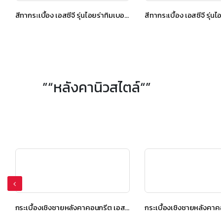
สีทากระเบื้อง เอสซีจี รุ่นไอยร่าทิมเบอร์ สีโกลเด้น ทีค
”“หลังคานิวสไตล์“”
กระเบื้องเชิงชายหลังคาคอนกรีต เอสซีจี รุ่น นิวสไตล์ Diamond Cut สีเกรย์ซเลท