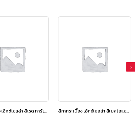
สีทากระเบื้อง เอ็กซ์เซลล่า สีเรด การ์เนต
สีทากระเบื้อง เอ็กซ์เซลล่า สีเยลโลแซปไฟร์