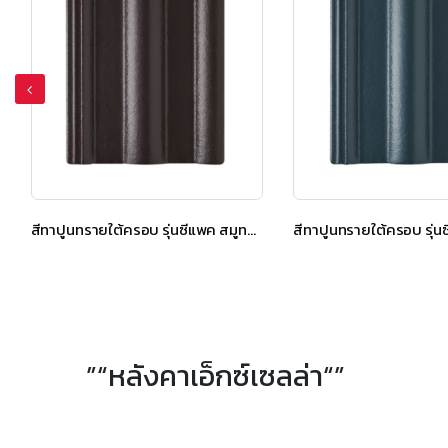
สีทาปูนทรายใต้ครอบ รุ่นซีแพค สมูทคูล สีแกรนิต บราวน์
สีทาปูนทรายใต้ครอบ รุ่นซีแพค สมูทคูล สีอควา บลู
”“หลังคาเอ็กซ์เซลล่า“”