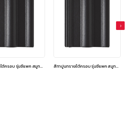
สีทาปูนทรายใต้ครอบ รุ่นซีแพค สมูทคูล สีคูลเกรย์
สีทาปูนทรายใต้ครอบ รุ่นซีแพค สมูทคูล สีคูลเกรย์