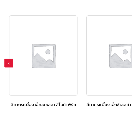
สีทากระเบื้อง เอ็กซ์เซลล่า สีไวท์ เพิร์ล