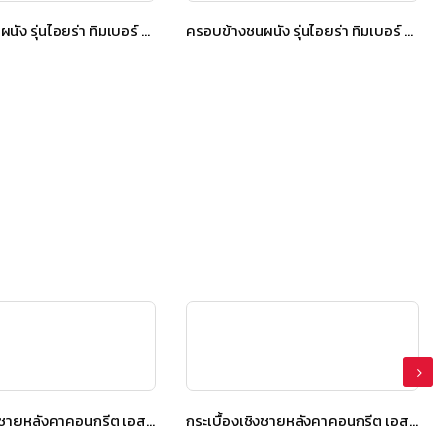
ครอบข้างชนผนัง รุ่นไอยร่า ทิมเบอร์ สีโกลเด้น ทีค
ครอบข้างชนผนัง รุ่นไอยร่า ทิมเบอร์ สีเฮเซล บราวน์
กระเบื้องเชิงชายหลังคาคอนกรีต เอสซีจี รุ่น นิวสไตล์ Diamond Cut สีดาร์คบราวน์
กระเบื้องเชิงชายหลังคาคอนกรีต เอสซีจี รุ่น นิวสไตล์ Diamond Cut สีดาร์คบราวน์