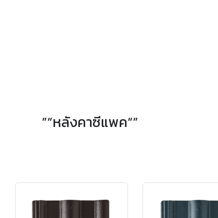
”“หลังคาซีแพค“”