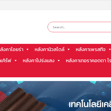
ลังคาไอยร่า
หลังคานิวสไตล์
หลังคาเพรสทีจ
าเคิร์ฟ
หลังคาโปร่งแสง
หลังคาเทอราคอตตา โร