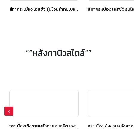
สีทากระเบื้อง เอสซีจี รุ่นไอยร่าทิมเบอร์ สีเฮเซลบราวน์
”“หลังคานิวสไตล์“”
กระเบื้องเชิงชายหลังคาคอนกรีต เอสซีจี รุ่น นิวสไตล์ Diamond Cut สีเกรย์ซเลท