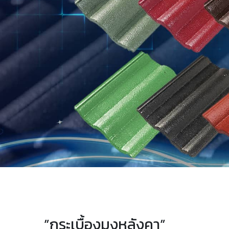
”กระเบื้องมุงหลังคา”