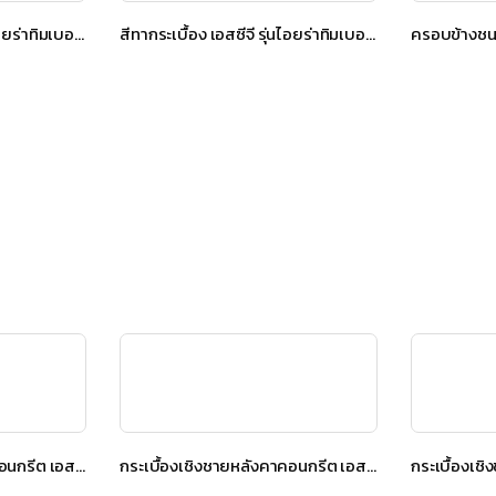
สีทากระเบื้อง เอสซีจี รุ่นไอยร่าทิมเบอร์ สีวอลนัท บราวน์
ครอบข้างชนผนัง รุ่นไอยร่า ทิมเบอร์ สีโกลเด้น ทีค
กระเบื้องเชิงชายหลังคาคอนกรีต เอสซีจี รุ่น นิวสไตล์ Diamond Cut สีเกรย์ซเลท
กระเบื้องเชิงชายหลังคาคอนกรีต เอสซีจี รุ่น นิวสไตล์ Diamond Cut สีดาร์คบราวน์