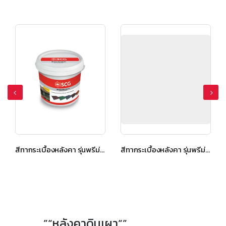
สีทากระเบื้องหลังคา รุ่นพรีม่า สีแดง
สีทากระเบื้องหลังคา รุ่นพรีม่า สีแดง
”“หลังคาดินเผา“”