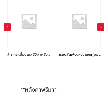
สีทากระเบื้อง เอสซีจี สำหรับหลังคาลอนคู่ สีน้ำทะเล
ครอบสันเพิงแหงนลอนคู่ ลอนคู่ ไฮบริด สีซีเมนต์
”“หลังคาพรีม่า“”