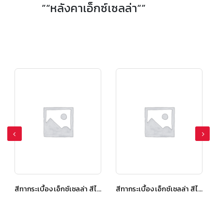
”“หลังคาเอ็กซ์เซลล่า“”
สีทากระเบื้อง เอ็กซ์เซลล่า สีไวท์ เพิร์ล
สีทากระเบื้อง เอ็กซ์เซลล่า สีไดมอนด์ เกรย์