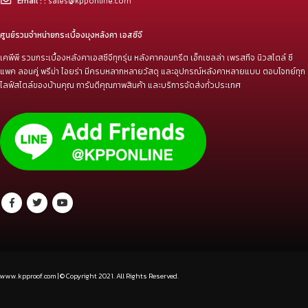
ที่ตั้ง:
82 หมู่ 8 ต.บางพลีใหญ่ อ.บางพลี จ.สมุทรปราการ 10540
โทร:
087-443-7777
Email : :
sales@kpponline.com
ศูนย์รวมจำหน่ายกระเบื้องมุงหลังคา เอสซีจี
เคพีพี รวมกระเบื้องหลังคาเอสซีจีทุกรุ่น หลังคาคอนกรีต เอ็กเซลล่า เพรสทีจ นิวสไตล์ ซี
แพค ลอนคู่ พรีม่า ไอยร่า มีครบหลากหลายวัสดุ และอุปกรณ์หลังคาหลายแบบ ตอบโจทย์ทุก
ไลฟ์สไตล์ของบ้านคุณ การันตีคุณภาพสินค้า และบริการจัดส่งทั่วประเทศ