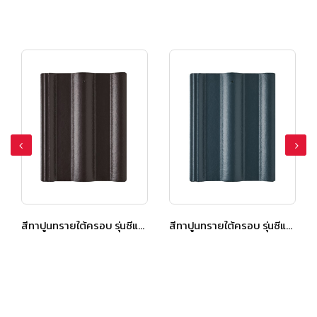
สีทาปูนทรายใต้ครอบ รุ่นซีแพค สมูทคูล สีแกรนิต บราวน์
สีทาปูนทรายใต้ครอบ รุ่นซีแพค สมูทคูล สีอควา บลู