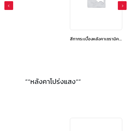
สีทากระเบื้องหลังคาเซรามิค เอสซีจี เซลิกา เคิร์ฟ สีเรด ไวน์
สีทากระเบื้องหลังคาเซรามิค เอสซีจี เซลิกา เคิร์ฟ สีเพิร์ลลี่ เกรย์
”“หลังคาโปร่งแสง“”