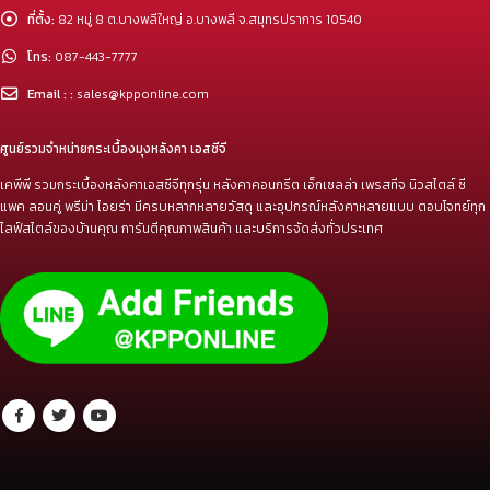
ที่ตั้ง:
82 หมู่ 8 ต.บางพลีใหญ่ อ.บางพลี จ.สมุทรปราการ 10540
โทร:
087-443-7777
Email : :
sales@kpponline.com
ศูนย์รวมจำหน่ายกระเบื้องมุงหลังคา เอสซีจี
เคพีพี รวมกระเบื้องหลังคาเอสซีจีทุกรุ่น หลังคาคอนกรีต เอ็กเซลล่า เพรสทีจ นิวสไตล์ ซี
แพค ลอนคู่ พรีม่า ไอยร่า มีครบหลากหลายวัสดุ และอุปกรณ์หลังคาหลายแบบ ตอบโจทย์ทุก
ไลฟ์สไตล์ของบ้านคุณ การันตีคุณภาพสินค้า และบริการจัดส่งทั่วประเทศ