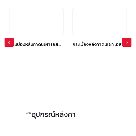
กระเบื้องหลังคาดินเผา เอสซีจี รุ่นเทอราคอตตา โรมัน สีแซนด์สโตน
กระเบื้องหลังคาดินเผา เอสซีจี รุ่นเทอราคอตตา โรมัน สีแซนด์สโตน
”“อุปกรณ์หลังคา