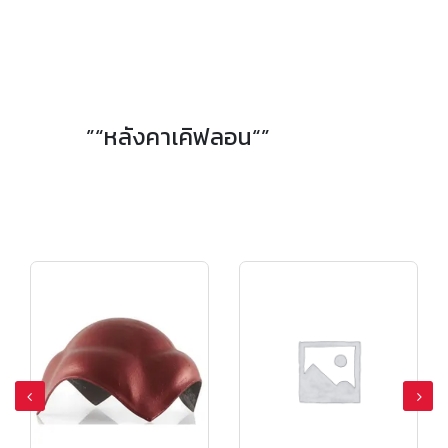
”“หลังคาเคิฟลอน“”