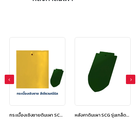
หลังคาดินเผา SCG รุ่นเกล็ดปลา แผ่นยาว สีเขียวมณีนิล
กระเบื้องเชิงชายดินเผา SCG รุ่นเกล็ดปลา