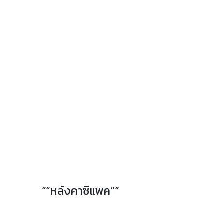
”“หลังคาซีแพค“”