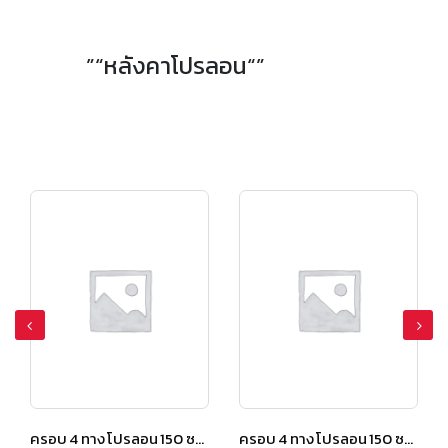
”“หลังคาโปรลอน“”
ครอบ 4 ทาง โปรลอน 150 ซม. สีเปลือกมังคุด
ครอบ 4 ทาง โปรลอน 150 ซม. สีเปลือกมังคุด