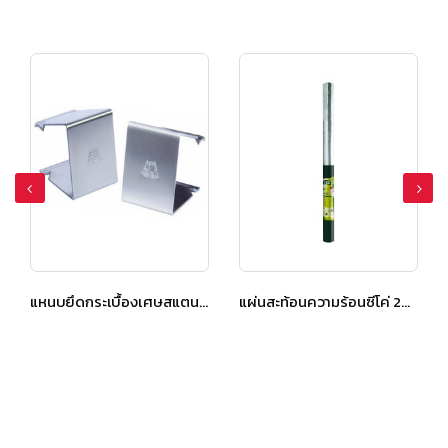
แหนบยึดกระเบื้องเศษสแตนเลส เอสซีจี สำหรับหลังคาคอนกรีต
แผ่นสะท้อนความร้อนซีโค่ 20 เมตร