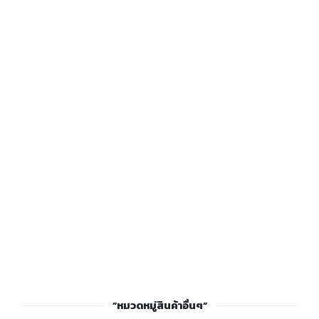
”หมวดหมู่สินค้าอื่นๆ”