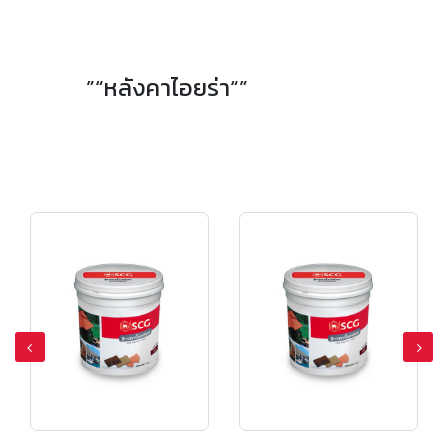
”“หลังคาไอยร่า“”