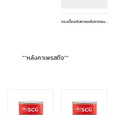
”“หลังคาเพรสทีจ“”