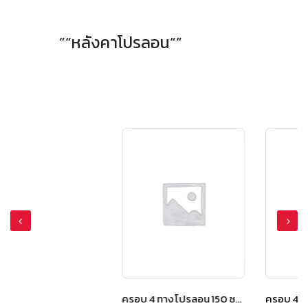
”“หลังคาโปรลอน“”
ครอบ 4 ทาง โปรลอน 150 ซม. สีเปลือกมังคุด
ครอบ 4 ทาง โปรลอน 150 ซม. สีเปลือกมังคุด