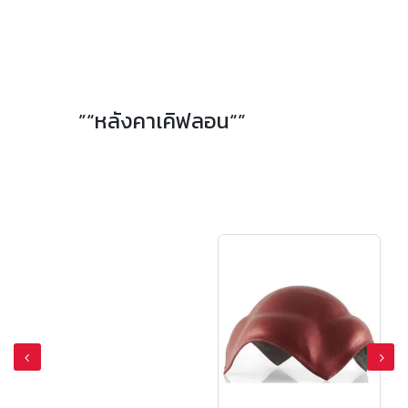
”“หลังคาเคิฟลอน“”