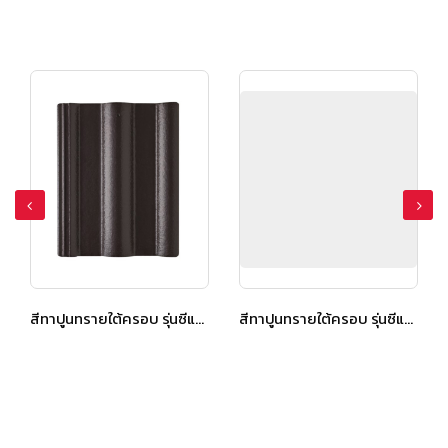
สีทาปูนทรายใต้ครอบ รุ่นซีแพค สมูทคูล สีแกรนิต บราวน์
สีทาปูนทรายใต้ครอบ รุ่นซีแพค สมูทคูล สีอควา บลู