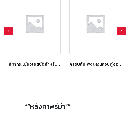
สีทากระเบื้อง เอสซีจี สำหรับหลังคาลอนคู่ สีน้ำทะเล
ครอบสันเพิงแหงนลอนคู่ ลอนคู่ ไฮบริด สีซีเมนต์
”“หลังคาพรีม่า“”