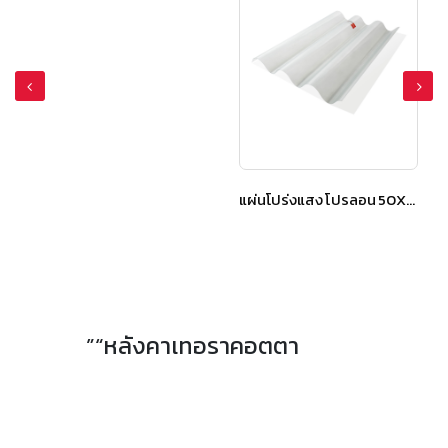
แผ่นโปร่งแสง โปรลอน 50X150 ซม. สีใส
แผ่นโปร่งแสง โปรลอน 50X150 ซม. สีใส
”“หลังคาเทอราคอตตา