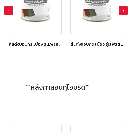
สีแต่งขอบกระเบื้อง รุ่นเพรสทีจ โกลเด้น บราวน์
สีแต่งขอบกระเบื้อง รุ่นเพรสทีจ เอ็กชิลด์ ไอวอรี่ เกรย์
”“หลังคาลอนคู่ไฮบริด“”