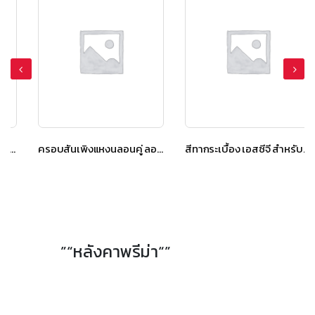
ครอบสันเพิงแหงนลอนคู่ ลอนคู่ ไฮบริด สีซีเมนต์
สีทากระเบื้อง เอสซีจี สำหรับหลังคาลอนคู่ สีเทาศิลา
”“หลังคาพรีม่า“”