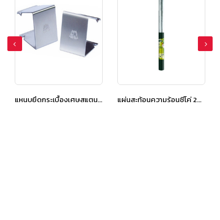
แผ่นสะท้อนความร้อนซีโค่ 20 เมตร
แผ่นสะท้อนความร้อน เอสซีจี ไอยร่า 1.25×60 ม. (ม้วน)