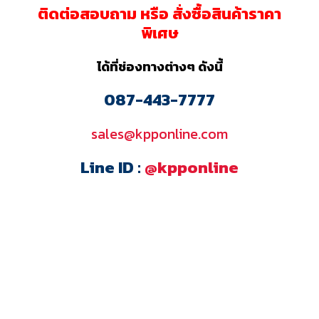
ติดต่อสอบถาม หรือ สั่งซื้อสินค้าราคา
พิเศษ
ได้ที่ช่องทางต่างๆ ดังนี้
087-443-7777
sales@kpponline.com
Line ID :
@kpponline