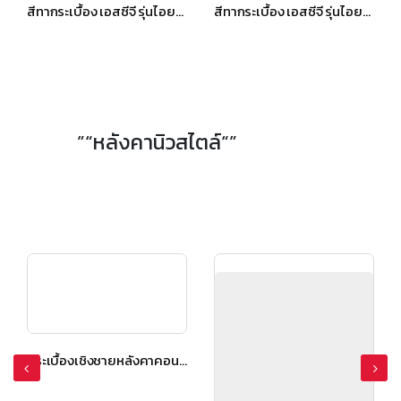
สีทากระเบื้อง เอสซีจี รุ่นไอยร่าทิมเบอร์ สีเฮเซลบราวน์
สีทากระเบื้อง เอสซีจี รุ่นไอยร่าทิมเบอร์ สีวอลนัท บราวน์
”“หลังคานิวสไตล์“”
กระเบื้องเชิงชายหลังคาคอนกรีต เอสซีจี รุ่น นิวสไตล์ Diamond Cut สีเกรย์ซเลท
กระเบื้องเชิงชายหลังคาคอนกรีต เอสซีจี รุ่น นิวสไตล์ Diamond Cut สีเกรย์ซเลท