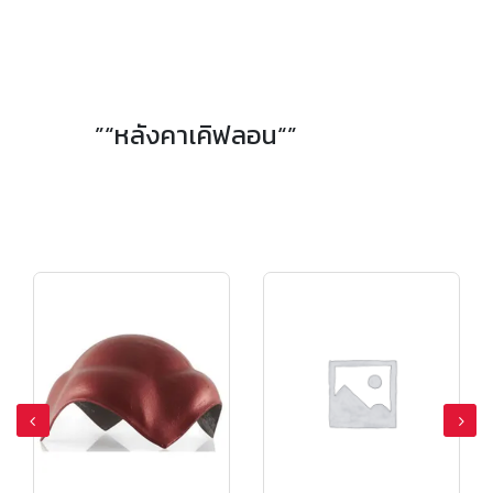
”“หลังคาเคิฟลอน“”