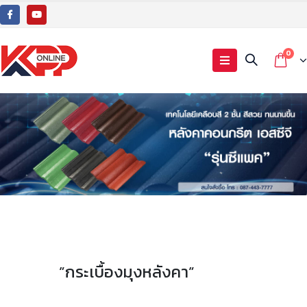
0
”กระเบื้องมุงหลังคา”