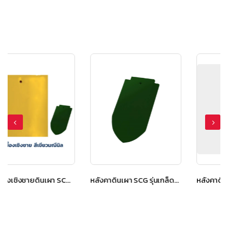
หลังคาดินเผา SCG รุ่นเกล็ดปลา แผ่นยาว สีเขียวมณีนิล
หลังคาดินเผา รุ่นเกล็ดปลา แผ่นสั้น สีเขียวมณีนิล