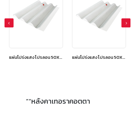
แผ่นโปร่งแสง โปรลอน 50X150 ซม. สีใส
แผ่นโปร่งแสง โปรลอน 50X150 ซม. สีขาวมุก
”“หลังคาเทอราคอตตา