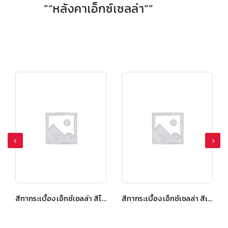
”“หลังคาเอ็กซ์เซลล่า“”
สีทากระเบื้อง เอ็กซ์เซลล่า สีไดมอนด์ เกรย์
สีทากระเบื้อง เอ็กซ์เซลล่า สีเรดแซปไฟร์