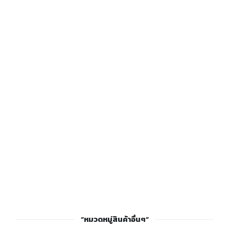
”หมวดหมู่สินค้าอื่นๆ”