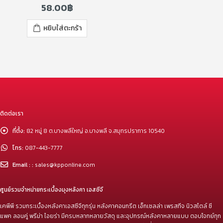
58.00
฿
0
out of 5
หยิบใส่ตะกร้า
ติดต่อเรา
ที่ตั้ง:
82 หมู่ 8 ต.บางพลีใหญ่ อ.บางพลี จ.สมุทรปราการ 10540
โทร:
087-443-7777
Email : :
sales@kpponline.com
ศูนย์รวมจำหน่ายกระเบื้องมุงหลังคา เอสซีจี
เคพีพี รวมกระเบื้องหลังคาเอสซีจีทุกรุ่น หลังคาคอนกรีต เอ็กเซลล่า เพรสทีจ นิวสไตล์ ซี
แพค ลอนคู่ พรีม่า ไอยร่า มีครบหลากหลายวัสดุ และอุปกรณ์หลังคาหลายแบบ ตอบโจทย์ทุก