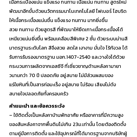
เนื้อกระเบื้องแน่น แข็งแรง ทนทาน
เนื้อแน่น ทนทาน สูตรใหม่
พัฒนาอีกขั้นด้วยนวัตกรรมนาโนเทคโนโลยี ไฟเบอร์ ไฮบริด
ให้เนื้อกระเบื้องแน่นขึ้น แข็งแรง ทนทาน มากยิ่งขึ้น
สวย ทนทาน ด้วยสูตรสี ที่พัฒนาให้ยึดเกาะเนื้อกระเบื้องได้
เหนียวแน่นยิ่งขึ้น พร้อมเคลือบสีพิเศษ 2 ชั้น ด้วยระบบม่านสี
มาตรฐานระดับโลก สีจึงสวย สดใส เงางาม
มั่นใจ ไร้กังวล ได้
รับการรับรองมาตรฐาน มอก.1407-2540 และวางใจได้ด้วย
กระบวนการผลิตจากเอสซีจี ที่เชี่ยวชาญด้านหลังคามายา
วนานกว่า 70 ปี
ปลอดภัย อยู่สบาย ไม่มีส่วนผสมของ
แร่ใยหินที่เป็นสารก่อมะเร็ง อยู่สบาย ไม่ร้อน เสียงไม่ดัง
สบายใจปลอดภัยทั้งครอบครัว
คำแนะนำ และข้อควรระวัง
– ใช้ติดตั้งเป็นหลังคาบ้านพักอาศัย หรืออาคารที่มีความสูง
ของสันหลังคาจากพื้นดินไม่เกิน 23ม.เท่านั้น โดยต้องติดตั้ง
ตามคู่มือการติดตั้ง และใช้อุปกรณ์ที่ได้มาตรฐานจากบริษัทผู้