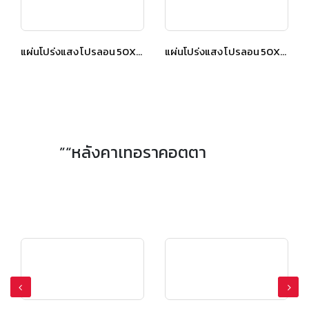
แผ่นโปร่งแสง โปรลอน 50X150 ซม. สีใส
แผ่นโปร่งแสง โปรลอน 50X150 ซม. สีใส
”“หลังคาเทอราคอตตา