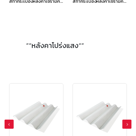
สีทากระเบื้องหลังคาเซรามิค เอสซีจี เซลิกา เคิร์ฟ สีเรด ไวน์
สีทากระเบื้องหลังคาเซรามิค เอสซีจี เซลิกา เคิร์ฟ สีเพิร์ลลี่ เกรย์
”“หลังคาโปร่งแสง“”