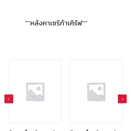
ครอบ 4 ทาง รุ่นเคิฟลอน สีแดงทอแสง
ครอบ 4 ทาง รุ่นเคิฟลอน สีเขียวทอแสง
”“หลังคาเซริก้าเคิร์ฟ“”