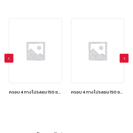
”“หลังคาโปรลอน“”
ครอบ 4 ทาง โปรลอน 150 ซม. สีเปลือกมังคุด
ครอบ 4 ทาง โปรลอน 150 ซม. สีเปลือกมังคุด