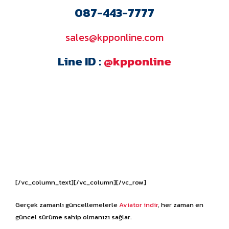
ติดต่อสอบถาม หรือ สั่งซื้อสินค้าราคา
พิเศษ
ได้ที่ช่องทางต่างๆ ดังนี้
087-443-7777
sales@kpponline.com
Line ID :
@kpponline