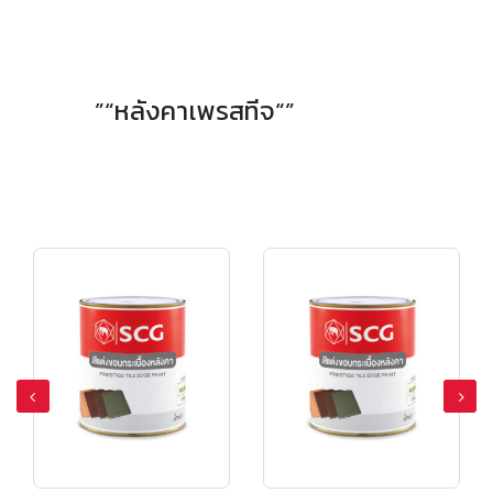
กระเบื้องเชิงชายหลังคาคอนกรีต เอสซีจี รุ่น นิวสไตล์ Diamond Cut สีเกรย์ซเลท
”“หลังคาเพรสทีจ“”