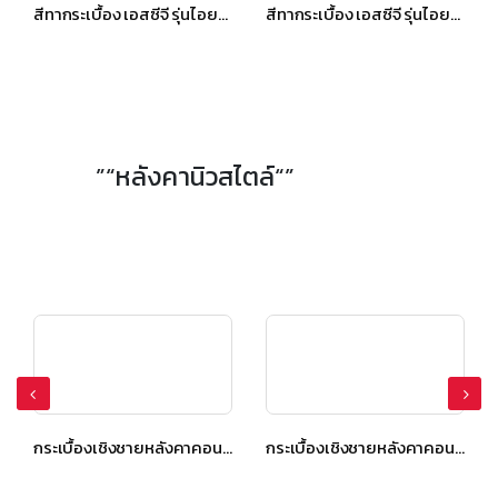
สีทากระเบื้อง เอสซีจี รุ่นไอยร่าทิมเบอร์ สีเฮเซลบราวน์
สีทากระเบื้อง เอสซีจี รุ่นไอยร่าทิมเบอร์ สีวอลนัท บราวน์
”“หลังคานิวสไตล์“”
กระเบื้องเชิงชายหลังคาคอนกรีต เอสซีจี รุ่น นิวสไตล์ Diamond Cut สีเกรย์ซเลท