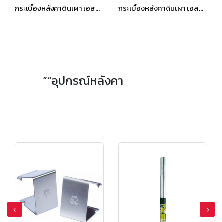
กระเบื้องหลังคาดินเผา เอสซีจี รุ่นเทอราคอตตา โรมัน สีแซนด์สโตน
กระเบื้องหลังคาดินเผา เอสซีจี รุ่นเทอราคอตตา โรมัน สีแซนด์สโตน
”“อุปกรณ์หลังคา