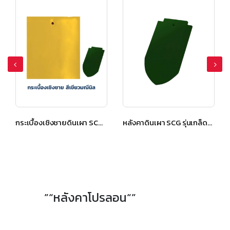
หลังคาดินเผา SCG รุ่นเกล็ดปลา แผ่นยาว สีเขียวมณีนิล
กระเบื้องเชิงชายดินเผา SCG รุ่นเกล็ดปลา