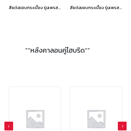
สีแต่งขอบกระเบื้อง รุ่นเพรสทีจ เอ็กชิลด์ ไอวอรี่ เกรย์
สีแต่งขอบกระเบื้อง รุ่นเพรสทีจ เอ็กชิลด์ ไอริส บราวน์
”“หลังคาลอนคู่ไฮบริด“”