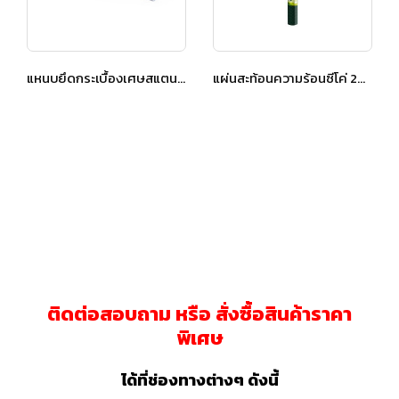
แหนบยึดกระเบื้องเศษสแตนเลส เอสซีจี สำหรับหลังคาคอนกรีต
แผ่นสะท้อนความร้อนซีโค่ 20 เมตร