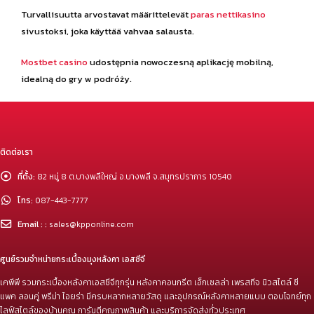
[/vc_column_text][/vc_column][/vc_row]
Gerçek zamanlı güncellemelerle
Aviator indir
, her zaman en
güncel sürüme sahip olmanızı sağlar.
Turvallisuutta arvostavat määrittelevät
paras nettikasino
sivustoksi, joka käyttää vahvaa salausta.
Mostbet casino
udostępnia nowoczesną aplikację mobilną,
idealną do gry w podróży.
ติดต่อเรา
ที่ตั้ง:
82 หมู่ 8 ต.บางพลีใหญ่ อ.บางพลี จ.สมุทรปราการ 10540
โทร:
087-443-7777