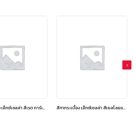
สีทากระเบื้อง เอ็กซ์เซลล่า สีเยลโลแซปไฟร์
สีทากระเบื้อง เอ็กซ์เซลล่า สีอเมทิส บราวน์