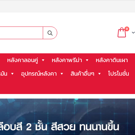
0
หลังคาลอนคู่
หลังคาพรีม่า
หลังคาดินเผา
มัน
อุปกรณ์หลังคา
สินค้าอื่นๆ
โปรโมชั่น