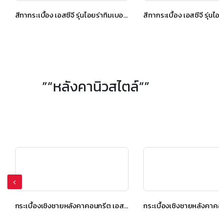
สีทากระเบื้อง เอสซีจี รุ่นไอยร่าทิมเบอร์ สีเฮเซลบราวน์
”“หลังคานิวสไตล์“”
กระเบื้องเชิงชายหลังคาคอนกรีต เอสซีจี รุ่น นิวสไตล์ Diamond Cut สีเกรย์ซเลท