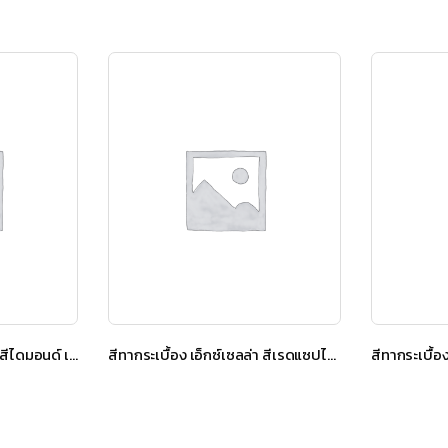
สีทากระเบื้อง เอ็กซ์เซลล่า สีเรดแซปไฟร์
สีทากระเบื้อง เอ็กซ์เซลล่า สีเรด การ์เนต