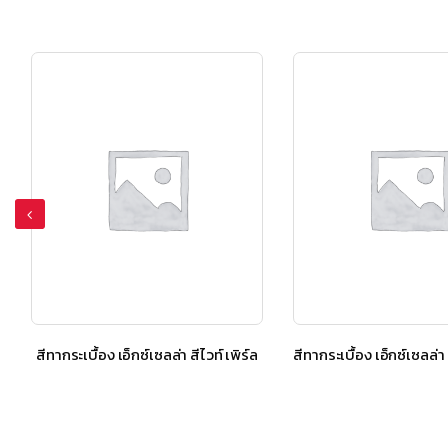
สีทากระเบื้อง เอ็กซ์เซลล่า สีไดมอนด์ เกรย์