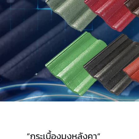
”กระเบื้องมุงหลังคา”