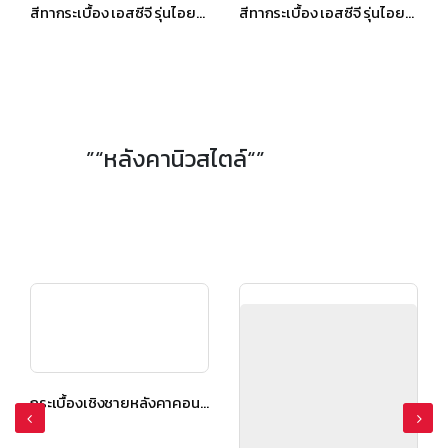
สีทากระเบื้อง เอสซีจี รุ่นไอยร่าทิมเบอร์ สีโกลเด้น ทีค
สีทากระเบื้อง เอสซีจี รุ่นไอยร่าทิมเบอร์ สีเฮเซลบราวน์
”“หลังคานิวสไตล์“”
กระเบื้องเชิงชายหลังคาคอนกรีต เอสซีจี รุ่น นิวสไตล์ Diamond Cut สีเกรย์ซเลท
กระเบื้องเชิงชายหลังคาคอนกรีต เอสซีจี รุ่น นิวสไตล์ Diamond Cut สีเกรย์ซเลท