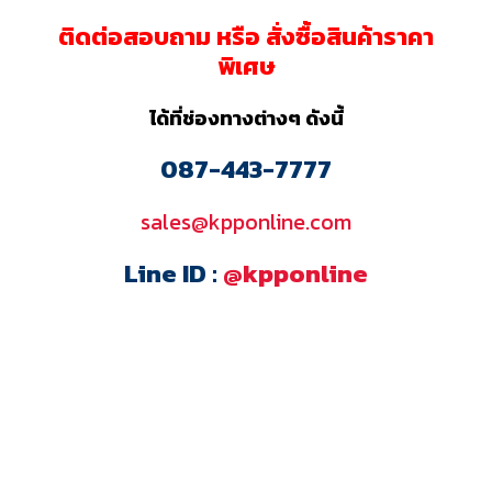
ติดต่อสอบถาม หรือ สั่งซื้อสินค้าราคา
พิเศษ
ได้ที่ช่องทางต่างๆ ดังนี้
087-443-7777
sales@kpponline.com
Line ID :
@kpponline