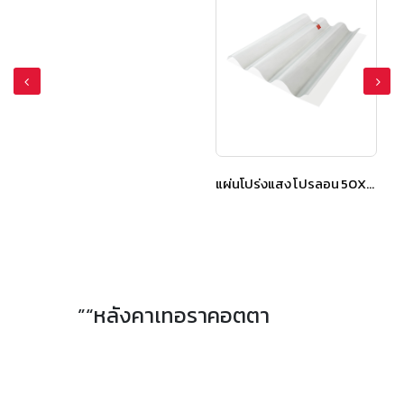
แผ่นโปร่งแสง โปรลอน 50X150 ซม. สีใส
แผ่นโปร่งแสง โปรลอน 50X150 ซม. สีใส
”“หลังคาเทอราคอตตา