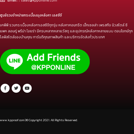
ที่ตั้ง:
82 หมู่ 8 ต.บางพลีใหญ่ อ.บางพลี จ.สมุทรปราการ 10540
โทร:
087-443-7777
Email : :
sales@kpponline.com
ศูนย์รวมจำหน่ายกระเบื้องมุงหลังคา เอสซีจี
เคพีพี รวมกระเบื้องหลังคาเอสซีจีทุกรุ่น หลังคาคอนกรีต เอ็กเซลล่า เพรสทีจ นิวสไตล์ ซี
แพค ลอนคู่ พรีม่า ไอยร่า มีครบหลากหลายวัสดุ และอุปกรณ์หลังคาหลายแบบ ตอบโจทย์ทุก
ไลฟ์สไตล์ของบ้านคุณ การันตีคุณภาพสินค้า และบริการจัดส่งทั่วประเทศ