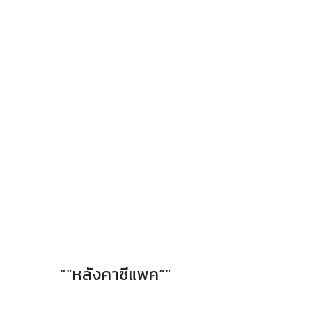
”“หลังคาซีแพค“”