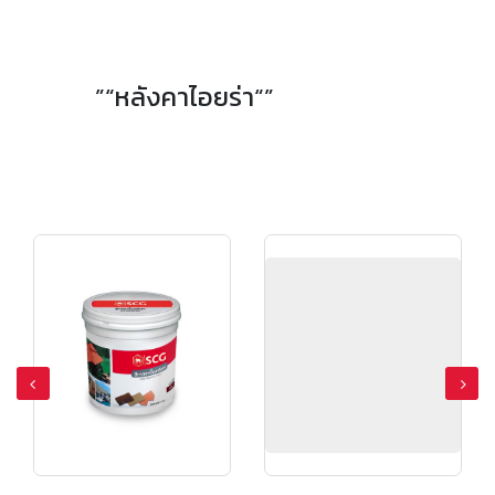
”“หลังคาไอยร่า“”