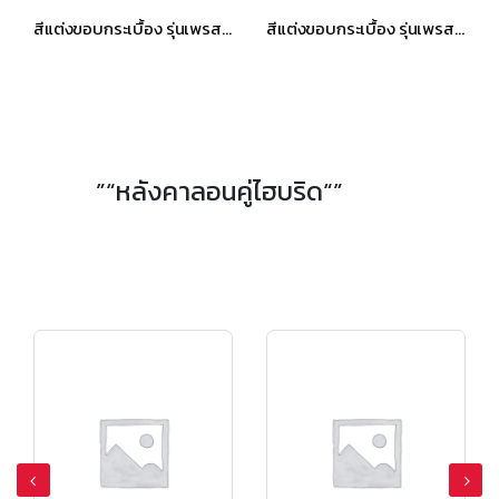
สีแต่งขอบกระเบื้อง รุ่นเพรสทีจ โกลเด้น บราวน์
สีแต่งขอบกระเบื้อง รุ่นเพรสทีจ เอ็กชิลด์ ไอวอรี่ เกรย์
”“หลังคาลอนคู่ไฮบริด“”