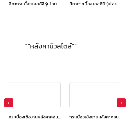
สีทากระเบื้อง เอสซีจี รุ่นไอยร่าทิมเบอร์ สีโกลเด้น ทีค
สีทากระเบื้อง เอสซีจี รุ่นไอยร่าทิมเบอร์ สีเฮเซลบราวน์
”“หลังคานิวสไตล์“”
กระเบื้องเชิงชายหลังคาคอนกรีต เอสซีจี รุ่น นิวสไตล์ Diamond Cut สีเกรย์ซเลท
กระเบื้องเชิงชายหลังคาคอนกรีต เอสซีจี รุ่น นิวสไตล์ Diamond Cut สีเกรย์ซเลท