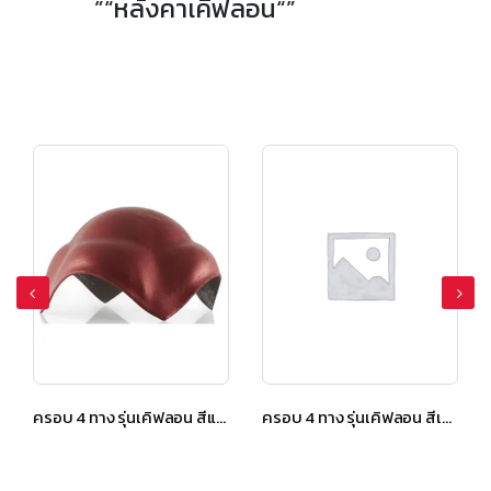
”“หลังคาเคิฟลอน“”
ครอบ 4 ทาง รุ่นเคิฟลอน สีแดงทอแสง
ครอบ 4 ทาง รุ่นเคิฟลอน สีเขียวทอแสง