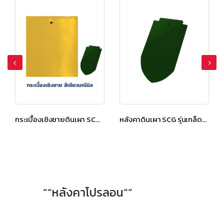
หลังคาดินเผา SCG รุ่นเกล็ดปลา แผ่นยาว สีเขียวมณีนิล
กระเบื้องเชิงชายดินเผา SCG รุ่นเกล็ดปลา
”“หลังคาโปรลอน“”