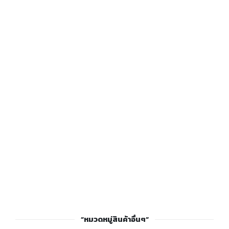
”หมวดหมู่สินค้าอื่นๆ”