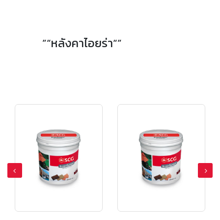
”“หลังคาไอยร่า“”