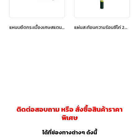
แหนบยึดกระเบื้องเศษสแตนเลส เอสซีจี สำหรับหลังคาคอนกรีต
แผ่นสะท้อนความร้อนซีโค่ 20 เมตร
ติดต่อสอบถาม หรือ สั่งซื้อสินค้าราคา
พิเศษ
ได้ที่ช่องทางต่างๆ ดังนี้