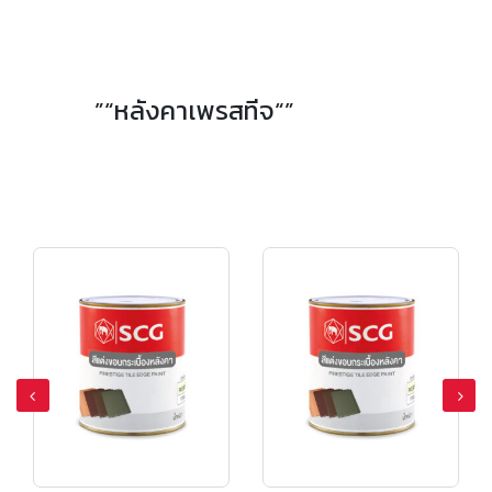
”“หลังคาเพรสทีจ“”