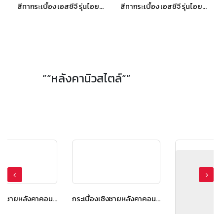
สีทากระเบื้อง เอสซีจี รุ่นไอยร่าทิมเบอร์ สีเฮเซลบราวน์
สีทากระเบื้อง เอสซีจี รุ่นไอยร่าทิมเบอร์ สีวอลนัท บราวน์
”“หลังคานิวสไตล์“”
กระเบื้องเชิงชายหลังคาคอนกรีต เอสซีจี รุ่น นิวสไตล์ Diamond Cut สีเกรย์ซเลท
กระเบื้องเชิงชายหลังคาคอนกรีต เอสซีจี รุ่น นิวสไตล์ Diamond Cut สีเกรย์ซเลท