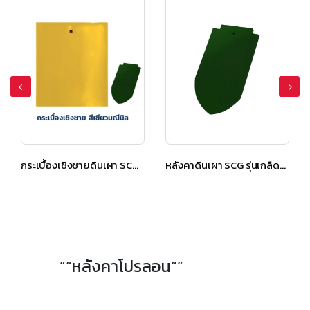
หลังคาดินเผา SCG รุ่นเกล็ดปลา แผ่นยาว สีเขียวมณีนิล
หลังคาดินเผา รุ่นเกล็ดปลา แผ่นสั้น สีเขียวมณีนิล