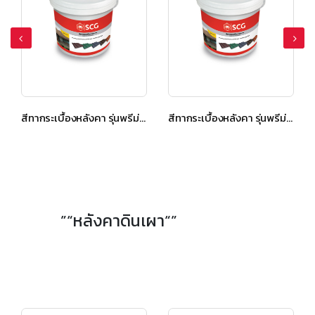
สีทากระเบื้องหลังคา รุ่นพรีม่า สีแดง
สีทากระเบื้องหลังคา รุ่นพรีม่า สีเทาแกรนิต
”“หลังคาดินเผา“”