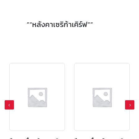
ดงทอแสง
ครอบ 4 ทาง รุ่นเคิฟลอน สีเขียวทอแสง
ครอบ 4 ทาง รุ่นเคิฟลอน สีส้มทอแสง
”“หลังคาเซริก้าเคิร์ฟ“”