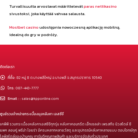
[/vc_column_text][/vc_column][/vc_row]
Gerçek zamanlı güncellemelerle
Aviator indir
, her zaman en
güncel sürüme sahip olmanızı sağlar.
Turvallisuutta arvostavat määrittelevät
paras nettikasino
sivustoksi, joka käyttää vahvaa salausta.
Mostbet casino
udostępnia nowoczesną aplikację mobilną,
idealną do gry w podróży.
ติดต่อเรา
ที่ตั้ง:
82 หมู่ 8 ต.บางพลีใหญ่ อ.บางพลี จ.สมุทรปราการ 10540
โทร:
087-443-7777