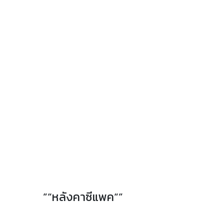
”“หลังคาซีแพค“”