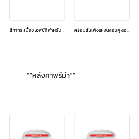
ครอบสันเพิงแหงนลอนคู่ ลอนคู่ ไฮบริด สีซีเมนต์
สีทากระเบื้อง เอสซีจี สำหรับหลังคาลอนคู่ สีเทาศิลา
”“หลังคาพรีม่า“”